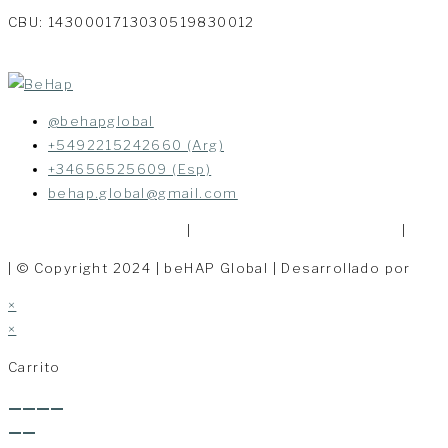
CBU: 1430001713030519830012
@behapglobal
+5492215242660 (Arg)
+34656525609 (Esp)
behap.global@gmail.com
Políticas de Privacidad
|
Políticas de Devoluciones
|
Térm
| © Copyright 2024 | beHAP Global | Desarrollado por
Cla
×
×
Carrito