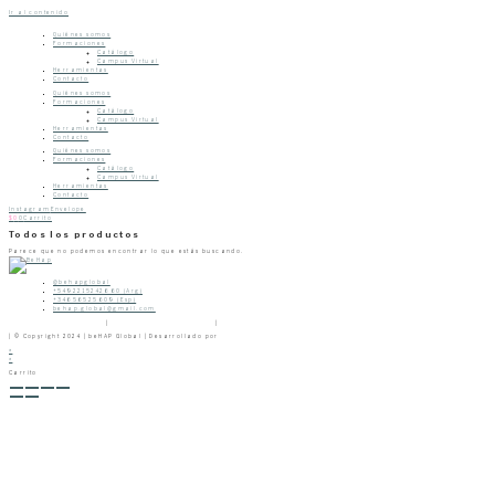
Ir al contenido
Quiénes somos
Formaciones
Catálogo
Campus Virtual
Herramientas
Contacto
Quiénes somos
Formaciones
Catálogo
Campus Virtual
Herramientas
Contacto
Quiénes somos
Formaciones
Catálogo
Campus Virtual
Herramientas
Contacto
Instagram
Envelope
$
0
0
Carrito
Todos los productos
Parece que no podemos encontrar lo que estás buscando.
@behapglobal
+5492215242660 (Arg)
+34656525609 (Esp)
behap.global@gmail.com
Políticas de Privacidad
|
Políticas de Devoluciones
|
Términos & Condiciones
| © Copyright 2024 | beHAP Global | Desarrollado por
Clapps
×
×
Carrito