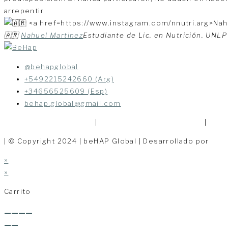
arrepentir
🇦🇷
Nahuel Martinez
Estudiante de Lic. en Nutrición. UNLP 
@behapglobal
+5492215242660 (Arg)
+34656525609 (Esp)
behap.global@gmail.com
Políticas de Privacidad
|
Políticas de Devoluciones
|
Térm
| © Copyright 2024 | beHAP Global | Desarrollado por
Cla
×
×
Carrito