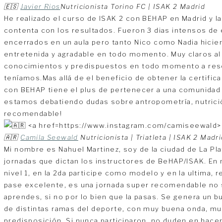
🇪🇸
Javier Rios
Nutricionista Torino FC | ISAK 2 Madrid
He realizado el curso de ISAK 2 con BEHAP en Madrid y l
contenta con los resultados. Fueron 3 dias intensos de
encerrados en un aula pero tanto Nico como Nadia hicie
entretenida y agradable en todo momento. Muy claros a
conocimientos y predispuestos en todo momento a reso
teníamos.Mas allá de el beneficio de obtener la certifica
con BEHAP tiene el plus de pertenecer a una comunida
estamos debatiendo dudas sobre antropometría, nutrici
recomendable!
🇦🇷
Camila Seewald
Nutricionista | Triatleta | ISAK 2 Madr
Mi nombre es Nahuel Martinez, soy de la ciudad de La Pla
jornadas que dictan los instructores de BeHAP/ISAK. En 
nivel 1, en la 2da participe como modelo y en la ultima, re
pase excelente, es una jornada super recomendable no 
aprendes, si no por lo bien que la pasas. Se genera un
de distintas ramas del deporte, con muy buena onda, mu
predisposición. Si nunca participaron, no duden en hace