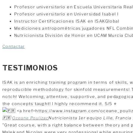
Profesor universitario en Escuela Universitaria Rea
Profesor universitario en Universidad Isabel I
Instructor Certificaciones ISAK en ISAKGlobal
Mediciones antropométricas jugadores NFL Combine
Nutricionista División de Honor en UCAM Murcia Clu
Contactar
TESTIMONIOS
ISAK is an enriching training program in terms of skills, 
reproducible methodology for skinfold measurements! Th
notch! Welcoming, attentive, supportive, and pedagogical
the concepts taught! I highly recommend it. 5/5 ⭐
🇫🇷
Oceane Poulizac
Nutricionista 1er equipo Lille, Francia 
"Great course, with a right balance between theory and p
Malek and Nicolas were very professional while ensuring