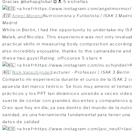
Gracias @behapglobal 😉🔝 5 estrellas
🇪🇸
Angel Moreno
Nutricionista y Futbolista | ISAK 1 Madri
Madrid
While in Berlin, I had the opportunity to undertake my IS
Malek, and Nicolas. This experience was not only invalu
practical skills in measuring body composition according
also incredibly enjoyable, thanks to the camaraderie an
these two guys! Rating: offcourse 5 stars ⭐
🇳🇱
Nick Vanschijndel
Lecturer - Professor | ISAK 3 Berlin
Comparto mi experiencia durante el curso de la ISAK 2 
apuesta del marco teórico. Se hizo muy ameno el temari
prácticos y los PPT tan dinámicos uniendo a veces vídeo
suerte de contar con grandes docentes y compañeros que
Creo que hoy en día, ya sea dentro del mundo de la nutrici
sanidad, es una herramienta fundamental para tener una
datos de calidad