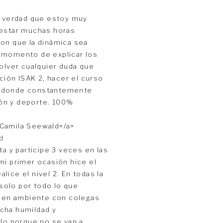
a verdad que estoy muy
 estar muchas horas
ron que la dinàmica sea
l momento de explicar los
lver cualquier duda que
ción ISAK 2, hacer el curso
d donde constantemente
ón y deporte. 100%
id
ta y participe 3 veces en las
mi primer ocasión hice el
alice el nivel 2. En todas la
solo por todo lo que
 buen ambiente con colegas
cha humildad y
rlo porque no se van a