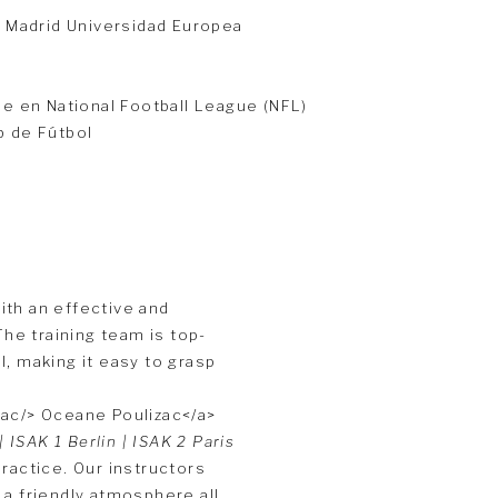
l Madrid Universidad Europea
 en National Football League (NFL)
b de Fútbol
with an effective and
e training team is top-
, making it easy to grasp
| ISAK 1 Berlin | ISAK 2 Paris
ractice. Our instructors
 a friendly atmosphere all