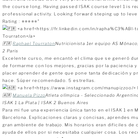
the course long. Having passed ISAK course level 1 is real
professional activity. Looking forward steping up to leve
Rating : ⭐️⭐️⭐️⭐️⭐️"
🇫🇷
Raphael Tourraton
Nutricionista 1er equipo AS Mónaco, 
2 Paris
Excelente curso, me encantó el clima que se generó dur
de formarme con los mejores, gracias por la paciencia y 
placer aprender de gente que pone tanta dedicación y p
hace. Súper recomendado. 5 estrellas.
🇦🇷
Manuela Pizzo
Atleta olímpica - Seleccionado Argentin
ISAK 1 La Plata | ISAK 2 Buenos Aires
Para mi fue una experiencia única tanto en el ISAK 1 en 
Barcelona. Explicaciones claras y concisas, aprendes m
gran ambiente de trabajo. Mis horarios eran dificiles de
ayuda de ellos por si necesitaba cualquier cosa. Los re