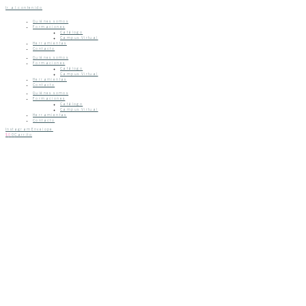
Ir al contenido
Quiénes somos
Formaciones
Catálogo
Campus Virtual
Herramientas
Contacto
Quiénes somos
Formaciones
Catálogo
Campus Virtual
Herramientas
Contacto
Quiénes somos
Formaciones
Catálogo
Campus Virtual
Herramientas
Contacto
Instagram
Envelope
$
0
0
Carrito