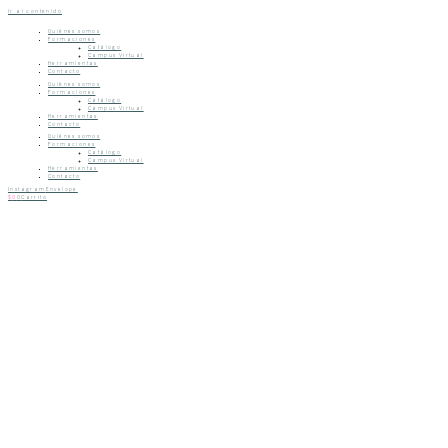
Ir al contenido
Quiénes somos
Formaciones
Catálogo
Campus Virtual
Herramientas
Contacto
Quiénes somos
Formaciones
Catálogo
Campus Virtual
Herramientas
Contacto
Quiénes somos
Formaciones
Catálogo
Campus Virtual
Herramientas
Contacto
Instagram
Envelope
$
0
0
Carrito